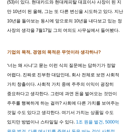
(53)
이 있다
.
현대카드와 현대캐피탈 대표이사 사장이 된 지
만
10
년이 된 올해
,
그는 또 다른 변신을 시도하고 있다
.
지난
10
년을 돌아보는 동시에 앞으로의
10
년을 내다보고 있는 정
사장의 생각을
7
월
17
일 그의 여의도 사무실에서 들어봤다
.
기업의 목적
,
경영의 목적은 무엇이라 생각하나
?
‘너는 왜 사냐
’
고 묻는 이런 식의 질문에는 답하기가 정말
어렵다
.
진짜로 진부한 대답인데
,
회사 전체로 보면 사회적
가치 창출이다
.
사회적 가치 중에 주주의 이익이 굉장히
중요하다고 생각한다
.
그런데 과연 돈을 벌어오는 것만이
주주를 행복하게 하는 걸까
?
사회에 다른 가치를 보여주는
것일 수도 있다고 생각한다
.
여기서 가치는 상품일 수도
있지만 방법이나 스타일일 수 있다
.
1
조 원을 벌건
, 5000
억
원을 벌건
,
다른 메시지를 주면서 돈을 버는 것이 사회적