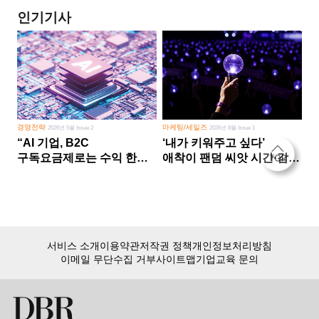
인기기사
경영전략
마케팅/세일즈
2026년 5월 Issue 2
2026년 8월 Issue 1
“AI 기업, B2C
‘내가 키워주고 싶다’
구독요금제로는 수익 한계
애착이 팬덤 씨앗 시간·감정
다른 사업 없이 AI 성장에만
쏟다 보면 ‘정체성
의존 땐 위기”
공동체’로
서비스 소개
이용약관
저작권 정책
개인정보처리방침
이메일 무단수집 거부
사이트맵
기업교육 문의