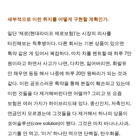
세부적으로 이런 취지를 어떻게 구현할 계획인가
.
일단
‘
제로
(
현대라이프 제로보험
)’
는 시장의 의사를
타진해보는 척후병이다
.
다른 회사는 기본 상품이 있으면
특약 같은 게 있어서 복잡하다
.
마치 차를 렌트할 때 하루
7
만
원이라고 하면서 사고가 나면
,
다치면
,
잃어버리면
,
휘발유
안 채우면 등등 해서 나중에 하루
20
만 원짜리가 되는 것과
같다
.
이런 공포스러운 특약을 통해 본질이 훼손되고 있는데
이런 것들을 다 제거해버린다면 어떨까
?
그리고 또 요즘
보험은 여러 가지가 하이브리드돼 있다
.
종신인지
,
저축인지
,
연금인지 모르겠는데 그것들을 다 제거해서 하나의 상품이
코어솔루션
(core solution)
이 됐다
.
그것은 마치 바나나
,
사과
,
고기를 안 먹고
, ‘
이거
’
하나만 먹으면 단백질
,
탄수화물
,