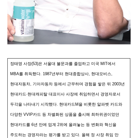
정태영 사장
(53)
은 서울대 불문과를 졸업하고 미국
MIT
에서
MBA
를 취득했다
. 1987
년부터 현대종합상사
,
현대모비스
,
현대자동차
,
기아자동차 등에서 근무하며 경험을 쌓은 뒤
2003
년
현대카드
·
현대캐피탈 대표이사 사장에 취임하면서 경영자로서
두각을 나타내기 시작했다
.
현대카드
M
을 비롯한 알파벳 카드와
다양한
VVIP
카드 등 차별화된 상품을 출시해 최하위권이었던
현대카드를
6
년 만에 업계
2
위에 올려놓는 등 변화와 혁신을
주도하는 경영자라는 평가를 받고 있다
.
올해 정 사장 취임 만